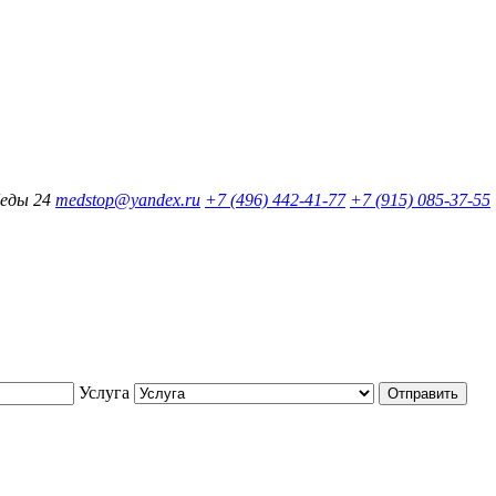
беды 24
medstop@yandex.ru
+7 (496) 442-41-77
+7 (915) 085-37-55
Услуга
Отправить