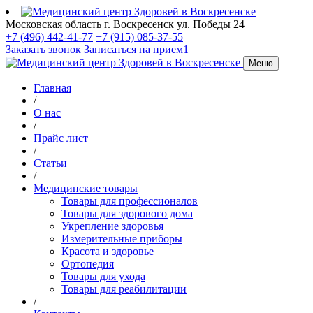
Московская область
г. Воскресенск
ул. Победы 24
+7 (496) 442-41-77
+7 (915) 085-37-55
Заказать звонок
Записаться на прием1
Меню
Главная
/
О нас
/
Прайс лист
/
Статьи
/
Медицинские товары
Товары для профессионалов
Товары для здорового дома
Укрепление здоровья
Измерительные приборы
Красота и здоровье
Ортопедия
Товары для ухода
Товары для реабилитации
/